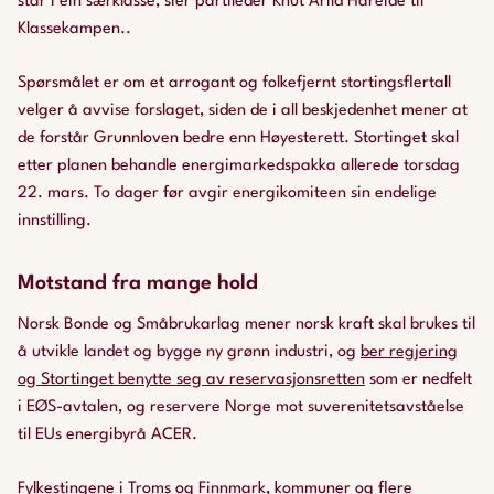
står i ein særklasse, sier partileder Knut Arild Hareide til
Klassekampen..
Spørsmålet er om et arrogant og folkefjernt stortingsflertall
velger å avvise forslaget, siden de i all beskjedenhet mener at
de forstår Grunnloven bedre enn Høyesterett. Stortinget skal
etter planen behandle energimarkedspakka allerede torsdag
22. mars. To dager før avgir energikomiteen sin endelige
innstilling.
Motstand fra mange hold
Norsk Bonde og Småbrukarlag mener norsk kraft skal brukes til
å utvikle landet og bygge ny grønn industri, og
ber regjering
og Stortinget benytte seg av reservasjonsretten
som er nedfelt
i EØS-avtalen, og reservere Norge mot suverenitetsavståelse
til EUs energibyrå ACER.
Fylkestingene i Troms og Finnmark, kommuner og flere