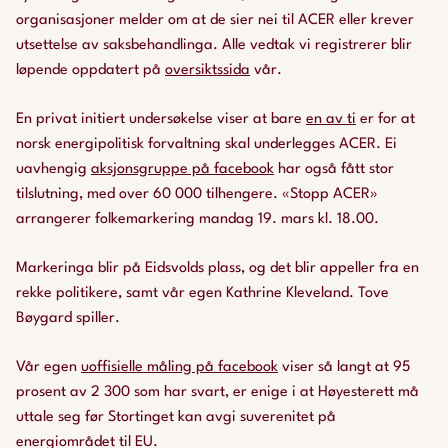
organisasjoner melder om at de sier nei til ACER eller krever
utsettelse av saksbehandlinga. Alle vedtak vi registrerer blir
løpende oppdatert på
oversiktssida
vår.
En privat initiert undersøkelse viser at bare
en av ti
er for at
norsk energipolitisk forvaltning skal underlegges ACER. Ei
uavhengig
aksjonsgruppe på facebook
har også fått stor
tilslutning, med over 60 000 tilhengere. «Stopp ACER»
arrangerer folkemarkering mandag 19. mars kl. 18.00.
Markeringa blir på Eidsvolds plass, og det blir appeller fra en
rekke politikere, samt vår egen Kathrine Kleveland. Tove
Bøygard spiller.
Vår egen
uoffisielle måling på facebook
viser så langt at 95
prosent av 2 300 som har svart, er enige i at Høyesterett må
uttale seg før Stortinget kan avgi suverenitet på
energiområdet til EU.