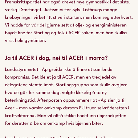
Fremskrittspartiet har også drevet mye gymnastikk i det siste,
særlig i Stortinget. Justisminister Sylvi Listhaugs mange
knebøyninger virket litt stive i starten, men kom seg etterhvert.
Vi hadde for vår del gjerne sett at olje- og energiministeren
bøyde kne for Storting og folk i ACER-saken, men han skulka
visst hele gymtimen.
Ja til ACER i dag, nei til ACER i morra?
Landsstyremøtet i Ap greide ikke å finne et samlende
kompromiss. Det ble et ja til ACER, men en tredjedel av
delegatene stemte imot. Stortingsgruppa som skulle avgjøre
hva de går for samme dag, valgte klokelig å ta ny
betenkningstid. Aftenposten oppsummerer at «
Ap sier ja til
Acer – men varsler omkamp
dersom EU truer selvråderetten i
kraftsektoren». Man vil altså stikke hodet inn i bjørnekjeften
for deretter å be om omkamp hvis bjørnen biter.