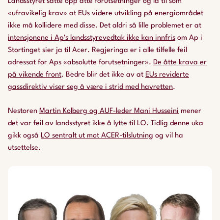
Landsstyret satte opp åtte forutsetninger og la til som
«ufravikelig krav» at EUs videre utvikling på energiområdet
ikke må kollidere med disse. Det aldri så lille problemet er at
intensjonene i Ap's landsstyrevedtak ikke kan innfris
om Ap i
Stortinget sier ja til Acer. Regjeringa er i alle tilfelle feil
adressat for Aps «absolutte forutsetninger».
De åtte krava er
på vikende front
. Bedre blir det ikke av at
EUs reviderte
gassdirektiv viser seg å være i strid med havretten
.
Nestoren
Martin Kolberg og AUF-leder Mani Husseini
mener
det var feil av landsstyret ikke å lytte til LO. Tidlig denne uka
gikk også
LO sentralt ut mot ACER-tilslutning
og vil ha
utsettelse.