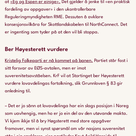
at
«Eg og Espen er einige».
Det gjelder å jenke til «en praktisk
fordeling av oppgaver» i den ukontrollerbare
Reguleringmyndigheten RME. Dessuten å avklare
konsesjonsvilkåra for Skottlandskabelen til
NorthConnect
. Det
er ingenting som tyder på at den vil bli stoppa.
Ber Høyesterett vurdere
Kristelig Folkeparti er nå kommet på banen.
Partiet står fast i
sitt forsvar av EØS-avtalen, men er imot
suverenitetsavståelsen. KrF vil at Stortinget ber Høyesterett
vurdere lovavdelingas fortolkning, slik Grunnloven § 83 gir
anledning til.
– Det er jo sånn at lovavdelinga har ein slags posisjon i Noreg
som uavhengig, men ho er jo ein del av den utøvande makta.
Vi kjem ikkje til å bry Høgsterett med store oppgåver
framover, men vi synst spørsmål om vår nasjons suverenitet