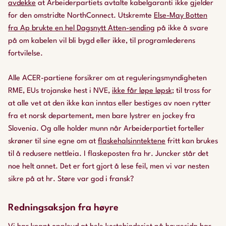
avdekke
at Arbeiderpartiets avtalte kabelgaranti ikke gjelder
for den omstridte NorthConnect. Utskremte
Else-May Botten
fra Ap brukte en hel Dagsnytt Atten-sending
på ikke å svare
på om kabelen vil bli bygd eller ikke, til programlederens
fortvilelse.
Alle ACER-partiene forsikrer om at reguleringsmyndigheten
RME, EUs trojanske hest i NVE,
ikke får løpe løpsk
; til tross for
at alle vet at den ikke kan inntas eller bestiges av noen rytter
fra et norsk departement, men bare lystrer en jockey fra
Slovenia. Og alle holder munn når Arbeiderpartiet forteller
skrøner til sine egne om at
flaskehalsinntektene
fritt kan brukes
til å redusere nettleia. I flaskeposten fra hr. Juncker står det
noe helt annet. Det er fort gjort å lese feil, men vi var nesten
sikre på at hr. Støre var god i fransk?
Redningsaksjon fra høyre