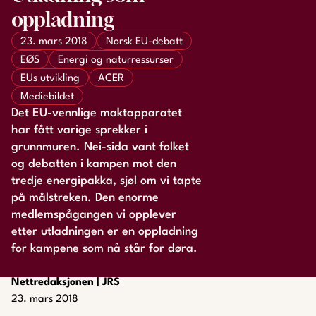
oppladning
23. mars 2018
Norsk EU-debatt
EØS
Energi og naturressurser
EUs utvikling
ACER
Mediebildet
Det EU-vennlige maktapparatet
har fått varige sprekker i
grunnmuren. Nei-sida vant folket
og debatten i kampen mot den
tredje energipakka, sjøl om vi tapte
på målstreken. Den enorme
medlemspågangen vi opplever
etter utladningen er en oppladning
for kampene som nå står for døra.
Nettredaksjonen | JRS
23. mars 2018