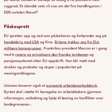
på Island. Landet er kanskje så heldig å ha politikere med
ryggrad. Et islandsk veto vil vise om det fins handlingsrom i
EØS-avtalen likevel?
Påskesprett
EU spretter opp og ned som påskeharen og forbereder seg på
handelskrig med USA
og Kina.
Britene trekker seg fra EUs
militære kampgrupper
. Frankrikes president Macron er i gang
med å
rasere og privatisere den franske jernbanen
og
pensjonssystemet etter EU-oppskrift. Han blir møtt med
streiker og protester og stuper i popularitet på
meningsmålingene.
Unionen lanserer også et
europeisk arbeidsmarkedsbyrå
.
Byrået skal «støtte fri bevegelse av arbeidstakere gjennom
informasjon, veiledning og hjelp til løsning av konflikter over
landegrensene».