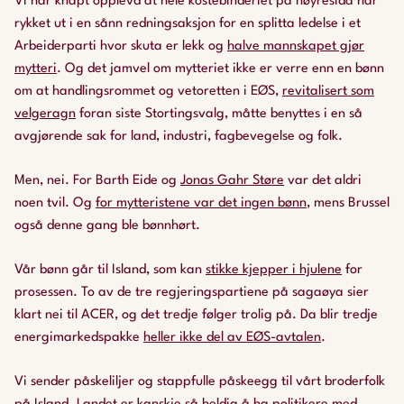
Vi har knapt opplevd at hele kostebinderiet på høyresida har
rykket ut i en sånn redningsaksjon for en splitta ledelse i et
Arbeiderparti hvor skuta er lekk og
halve mannskapet gjør
mytteri
. Og det jamvel om mytteriet ikke er verre enn en bønn
om at handlingsrommet og vetoretten i EØS,
revitalisert som
velgeragn
foran siste Stortingsvalg, måtte benyttes i en så
avgjørende sak for land, industri, fagbevegelse og folk.
Men, nei. For Barth Eide og
Jonas Gahr Støre
var det aldri
noen tvil. Og
for mytteristene var det ingen bønn
, mens Brussel
også denne gang ble bønnhørt.
Vår
bønn går til Island, som kan
stikke kjepper i hjulene
for
prosessen. To av de tre regjeringspartiene på sagaøya sier
klart nei til ACER, og det tredje følger trolig på. Da blir tredje
energimarkedspakke
heller ikke del av EØS-avtalen
.
Vi sender påskeliljer og stappfulle påskeegg til vårt broderfolk