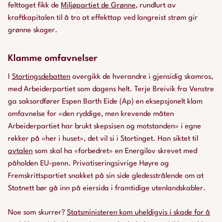
felttoget fikk de
Miljøpartiet de Grønne
, rundlurt av
kraftkapitalen til å tro at effekttap ved langreist strøm gir
grønne skoger.
Klamme omfavnelser
I
Stortingsdebatten
overgikk de hverandre i gjensidig skamros,
med Arbeiderpartiet som dagens helt. Terje Breivik fra Venstre
ga saksordfører Espen Barth Eide (Ap) en eksepsjonelt klam
omfavnelse for «den ryddige, men krevende måten
Arbeiderpartiet har brukt skepsisen og motstanden» i egne
rekker på «her i huset», det vil si i Stortinget. Han siktet til
avtalen
som skal ha «forbedret» en Energilov skrevet med
påholden EU-penn. Privatiseringsivrige Høyre og
Fremskrittspartiet snakket på sin side gledesstrålende om at
Statnett bør gå inn på eiersida i framtidige utenlandskabler.
Noe som skurrer?
Statsministeren kom uheldigvis i skade for å