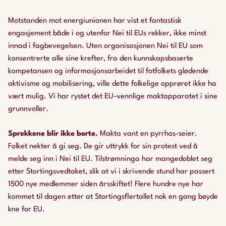
Motstanden mot energiunionen har vist et fantastisk
engasjement både i og utenfor Nei til EUs rekker, ikke minst
innad i fagbevegelsen. Uten organisasjonen Nei til EU som
konsentrerte alle sine krefter, fra den kunnskapsbaserte
kompetansen og informasjonsarbeidet til fotfolkets glødende
aktivisme og mobilisering, ville dette folkelige opprøret ikke ha
vært mulig. Vi har rystet det EU-vennlige maktapparatet i sine
grunnvoller.
Sprekkene blir ikke borte.
Makta vant en pyrrhos-seier.
Folket nekter å gi seg. De gir uttrykk for sin protest ved å
melde seg inn i Nei til EU. Tilstrømninga har mangedoblet seg
etter Stortingsvedtaket, slik at vi i skrivende stund har passert
1500 nye medlemmer siden årsskiftet! Flere hundre nye har
kommet til dagen
etter
at Stortingsflertallet nok en gang bøyde
kne for EU.