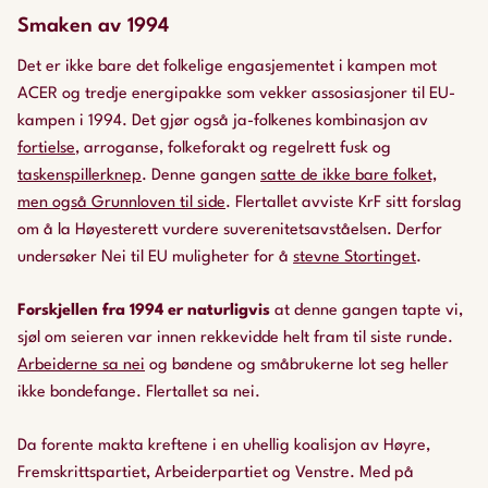
Smaken av 1994
Det er ikke bare det folkelige engasjementet i kampen mot
ACER og tredje energipakke som vekker assosiasjoner til EU-
kampen i 1994. Det gjør også ja-folkenes kombinasjon av
fortielse
, arroganse, folkeforakt og regelrett fusk og
taskenspillerknep
. Denne gangen
satte de ikke bare folket,
men også Grunnloven til side
. Flertallet avviste KrF sitt forslag
om å la Høyesterett vurdere suverenitetsavståelsen. Derfor
undersøker Nei til EU muligheter for å
stevne Stortinget
.
Forskjellen fra 1994 er naturligvis
at denne gangen tapte vi,
sjøl om seieren var innen rekkevidde helt fram til siste runde.
Arbeiderne sa nei
og bøndene og småbrukerne lot seg heller
ikke bondefange. Flertallet sa nei.
Da forente makta kreftene i en uhellig koalisjon av Høyre,
Fremskrittspartiet, Arbeiderpartiet og Venstre. Med på