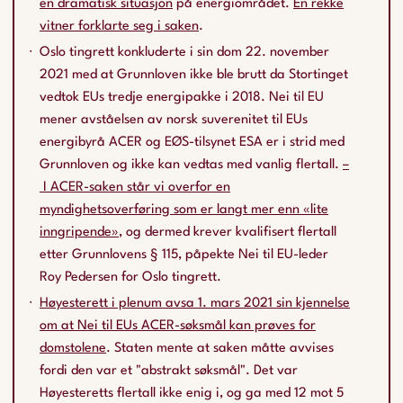
en dramatisk situasjon
på energiområdet.
En rekke
vitner forklarte seg i saken
.
Oslo tingrett konkluderte i sin dom 22. november
2021 med at Grunnloven ikke ble brutt da Stortinget
vedtok EUs tredje energipakke i 2018. Nei til EU
mener avståelsen av norsk suverenitet til EUs
energibyrå ACER og EØS-tilsynet ESA er i strid med
Grunnloven og ikke kan vedtas med vanlig flertall.
–
I ACER-saken står vi overfor en
myndighetsoverføring som er langt mer enn «lite
inngripende»
, og dermed krever kvalifisert flertall
etter Grunnlovens § 115, påpekte Nei til EU-leder
Roy Pedersen for Oslo tingrett.
Høyesterett i plenum avsa 1. mars 2021 sin kjennelse
om at Nei til EUs ACER-søksmål kan prøves for
domstolene
. Staten mente at saken måtte avvises
fordi den var et "abstrakt søksmål". Det var
Høyesteretts flertall ikke enig i, og ga med 12 mot 5