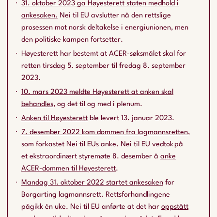
31. oktober 2023 ga Høyesterett staten medhold i
ankesaken.
Nei til EU avslutter nå den rettslige
prosessen mot norsk deltakelse i energiunionen, men
den politiske kampen fortsetter.
Høyesterett har bestemt at ACER-søksmålet skal for
retten tirsdag 5. september til fredag 8. september
2023.
10. mars 2023 meldte Høyesterett at anken skal
behandles
, og det til og med i plenum.
Anken til Høyesterett
ble levert 13. januar 2023.
7. desember 2022 kom dommen fra lagmannsretten
,
som forkastet Nei til EUs anke. Nei til EU vedtok på
et ekstraordinært styremøte 8. desember å
anke
ACER-dommen til Høyesterett
.
Mandag 31. oktober 2022 startet ankesaken
for
Borgarting lagmannsrett. Rettsforhandlingene
pågikk én uke. Nei til EU anførte at det har
oppstått