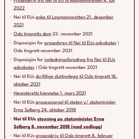
Prosesskriv fra Nei til EU til lagmannsretten 4. juli
2022
Nei til EUs
anke til Lagmannsretten 21. desember
2021
Oslo tingretts dom
22. november 2021
Disposisjon for
prosedyren til Nei til EUs advokater
i
Oslo tingrett november 2021
Disposisjon for
innledningsforedrag fra Nei til EUs
advokater
i Oslo tingrett november 2021
Nei til EUs
skriftlige sluttinnlegg til Oslo tingrett 18.
oktober 2021
Høyesteretts kjennelse 1. mars 2021
Nei til EUs
prosessvarsel til staten v/ statsminister
Erna Solberg 24. oktober 2018
Nei til EUs
stevning av statsminister Erna
Solberg 8. november 2018 (med vedlegg)
Nei til EUs
prosesskriv til Oslo tingrett 8. februar