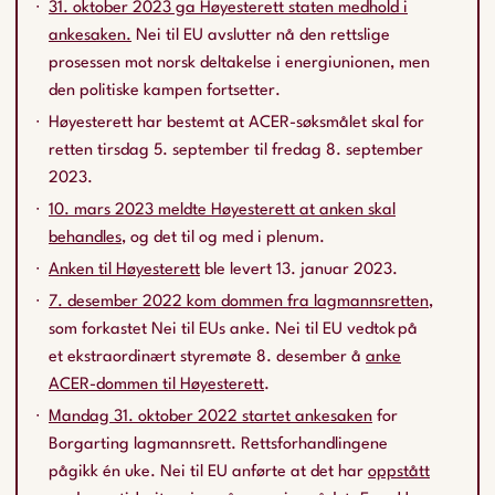
31. oktober 2023 ga Høyesterett staten medhold i
ankesaken.
Nei til EU avslutter nå den rettslige
prosessen mot norsk deltakelse i energiunionen, men
den politiske kampen fortsetter.
Høyesterett har bestemt at ACER-søksmålet skal for
retten tirsdag 5. september til fredag 8. september
2023.
10. mars 2023 meldte Høyesterett at anken skal
behandles
, og det til og med i plenum.
Anken til Høyesterett
ble levert 13. januar 2023.
7. desember 2022 kom dommen fra lagmannsretten
,
som forkastet Nei til EUs anke. Nei til EU vedtok på
et ekstraordinært styremøte 8. desember å
anke
ACER-dommen til Høyesterett
.
Mandag 31. oktober 2022 startet ankesaken
for
Borgarting lagmannsrett. Rettsforhandlingene
pågikk én uke. Nei til EU anførte at det har
oppstått