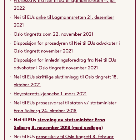
Prosesskriv fra Nei til EU til lagmannsretten 4. juli
2022
Nei til EUs
anke til Lagmannsretten 21. desember
2021
Oslo tingretts dom
22. november 2021
Disposisjon for
prosedyren til Nei til EUs advokater
i
Oslo tingrett november 2021
Disposisjon for
innledningsforedrag fra Nei til EUs
advokater
i Oslo tingrett november 2021
Nei til EUs
skriftlige sluttinnlegg til Oslo tingrett 18.
oktober 2021
Høyesteretts kjennelse 1. mars 2021
Nei til EUs
prosessvarsel til staten v/ statsminister
Erna Solberg 24. oktober 2018
Nei til EUs
stevning av statsminister Erna
Solberg 8. november 2018 (med vedlegg)
Nei til EUs
prosesskriv til Oslo tingrett 8. februar