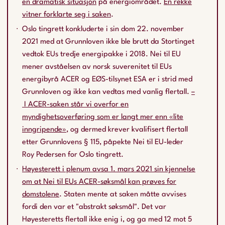
en dramatisk situasjon
på energiområdet.
En rekke
vitner forklarte seg i saken
.
Oslo tingrett konkluderte i sin dom 22. november
2021 med at Grunnloven ikke ble brutt da Stortinget
vedtok EUs tredje energipakke i 2018. Nei til EU
mener avståelsen av norsk suverenitet til EUs
energibyrå ACER og EØS-tilsynet ESA er i strid med
Grunnloven og ikke kan vedtas med vanlig flertall.
–
I ACER-saken står vi overfor en
myndighetsoverføring som er langt mer enn «lite
inngripende»
, og dermed krever kvalifisert flertall
etter Grunnlovens § 115, påpekte Nei til EU-leder
Roy Pedersen for Oslo tingrett.
Høyesterett i plenum avsa 1. mars 2021 sin kjennelse
om at Nei til EUs ACER-søksmål kan prøves for
domstolene
. Staten mente at saken måtte avvises
fordi den var et "abstrakt søksmål". Det var
Høyesteretts flertall ikke enig i, og ga med 12 mot 5